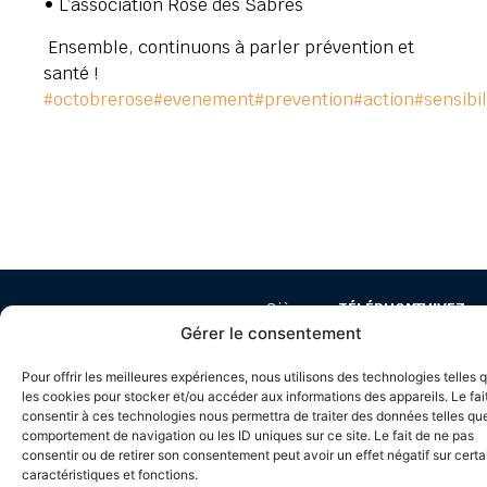
• L’association Rose des Sabres
Ensemble, continuons à parler prévention et
santé !
#octobrerose
#evenement
#prevention
#action
#sensibil
Siège
TÉLÉPHONE
SUIVEZ-
Mentions
Accueil
NOUS
social
04
Gérer le consentement
légales
Contact
527
77
Politique de
Archives
Chemin
52
Pour offrir les meilleures expériences, nous utilisons des technologies telles 
confidentialité
de
23
les cookies pour stocker et/ou accéder aux informations des appareils. Le fai
Plan
la
consentir à ces technologies nous permettra de traiter des données telles que
68
du
comportement de navigation ou les ID uniques sur ce site. Le fait de ne pas
Tuilerie
site
consentir ou de retirer son consentement peut avoir un effet négatif sur cert
42300
caractéristiques et fonctions.
VILLEREST