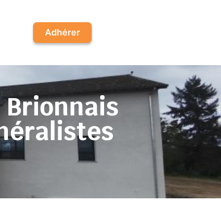
Adhérer
 Brionnais
éralistes