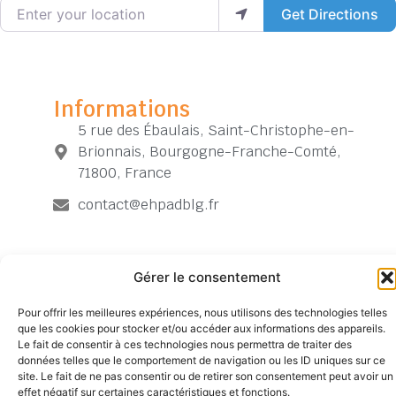
Enter your location
Get Directions
Informations
5 rue des Ébaulais, Saint-Christophe-en-
Brionnais, Bourgogne-Franche-Comté,
71800, France
contact@ehpadblg.fr
Gérer le consentement
Pour offrir les meilleures expériences, nous utilisons des technologies telles
Siège
TÉLÉPHONE
SUIVEZ-
Mentions
Accueil
que les cookies pour stocker et/ou accéder aux informations des appareils.
NOUS
social
04
légales
Contact
Le fait de consentir à ces technologies nous permettra de traiter des
527
77
Politique de
Archives
données telles que le comportement de navigation ou les ID uniques sur ce
Chemin
52
confidentialité
site. Le fait de ne pas consentir ou de retirer son consentement peut avoir un
de
23
effet négatif sur certaines caractéristiques et fonctions.
Plan