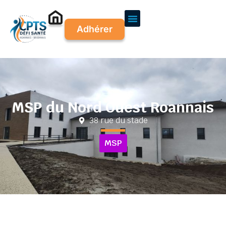
Adhérer
MSP du Nord Ouest Roannais
38 rue du stade
MSP