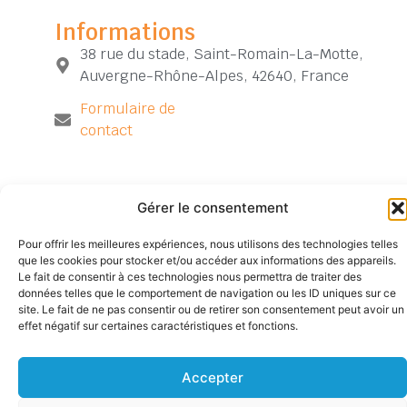
Informations
38 rue du stade, Saint-Romain-La-Motte,
Auvergne-Rhône-Alpes, 42640, France
Formulaire de
contact
Gérer le consentement
Pour offrir les meilleures expériences, nous utilisons des technologies telles
Siège
TÉLÉPHONE
SUIVEZ-
Mentions
Accueil
que les cookies pour stocker et/ou accéder aux informations des appareils.
NOUS
social
04
légales
Contact
Le fait de consentir à ces technologies nous permettra de traiter des
527
77
Politique de
Archives
données telles que le comportement de navigation ou les ID uniques sur ce
Chemin
52
site. Le fait de ne pas consentir ou de retirer son consentement peut avoir un
confidentialité
de
23
effet négatif sur certaines caractéristiques et fonctions.
Plan
la
68
du
Tuilerie
site
Accepter
42300
VILLEREST