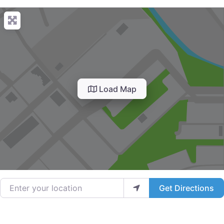
Load Map
Enter your location
Get Directions