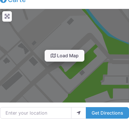
Load Map
Enter your location
Get Directions