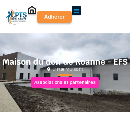
Adhérer
Maison du don de Roanne - EFS
3 rue Mulsant
Associations et partenaires