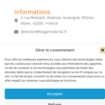
Informations
3 rue Mulsant, Roanne, Auvergne-Rhône-
Alpes, 42300, France
direction@lesgensdici42.fr
Gérer le consentement
Pour offrir les meilleures expériences, nous utilisons des technologies telles
Siège
TÉLÉPHONE
SUIVEZ-
Mentions
Accueil
que les cookies pour stocker et/ou accéder aux informations des appareils.
NOUS
social
04
légales
Contact
Le fait de consentir à ces technologies nous permettra de traiter des
527
77
données telles que le comportement de navigation ou les ID uniques sur ce
Politique de
Archives
Chemin
52
site. Le fait de ne pas consentir ou de retirer son consentement peut avoir un
confidentialité
de
23
effet négatif sur certaines caractéristiques et fonctions.
Plan
la
68
du
Tuilerie
site
Accepter
42300
VILLEREST
Refuser