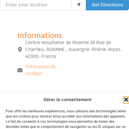
Enter your location
Get Directions
Informations
Centre Hospitalier de Roanne 28 Rue de
Charlieu, ROANNE., Auvergne-Rhône-Alpes,
42300, France
Formulaire de
contact
Gérer le consentement
Pour offrir les meilleures expériences, nous utilisons des technologies telles
Siège
TÉLÉPHONE
SUIVEZ-
Mentions
Accueil
NOUS
que les cookies pour stocker et/ou accéder aux informations des appareils.
social
04
légales
Contact
Le fait de consentir à ces technologies nous permettra de traiter des
527
77
Politique de
Archives
données telles que le comportement de navigation ou les ID uniques sur ce
Chemin