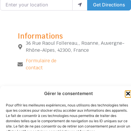
Enter your location
Get Directions
Informations
36 Rue Raoul Follereau,, Roanne, Auvergne-
Rhône-Alpes, 42300, France
Formulaire de
contact
Gérer le consentement
Pour offrir les meilleures expériences, nous utilisons des technologies telles
Siège
TÉLÉPHONE
SUIVEZ-
Mentions
Accueil
que les cookies pour stocker et/ou accéder aux informations des appareils.
NOUS
social
04
légales
Contact
Le fait de consentir à ces technologies nous permettra de traiter des
527
77
Politique de
Archives
données telles que le comportement de navigation ou les ID uniques sur ce
Chemin
52
confidentialité
site. Le fait de ne pas consentir ou de retirer son consentement peut avoir un
de
23