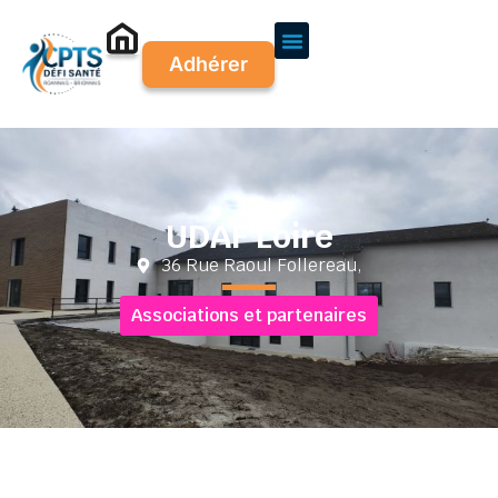
Adhérer
UDAF Loire
36 Rue Raoul Follereau,
Associations et partenaires