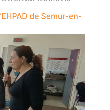
 l’EHPAD de Semur-en-