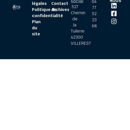
NOUS
social
04
légales
Contact
527
77
Politique de
Archives
Chemin
52
confidentialité
de
23
Plan
la
68
du
Tuilerie
site
42300
VILLEREST