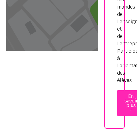
mondes
de
l’ensei
et
de
l’entrepr
Particip
à
l’orienta
des
élèves
En
savoi
plus
+