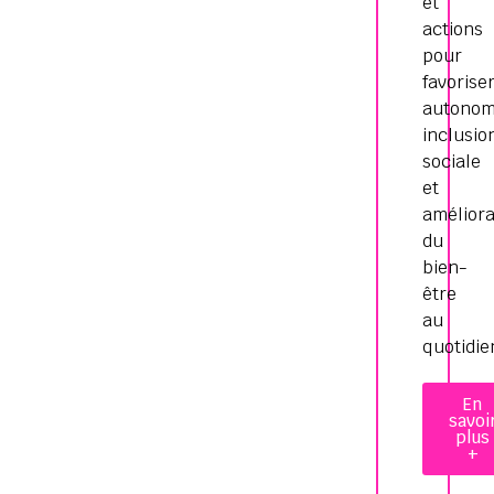
et
actions
pour
favorise
autonom
inclusio
sociale
et
améliora
du
bien-
être
au
quotidie
En
savoi
plus
+