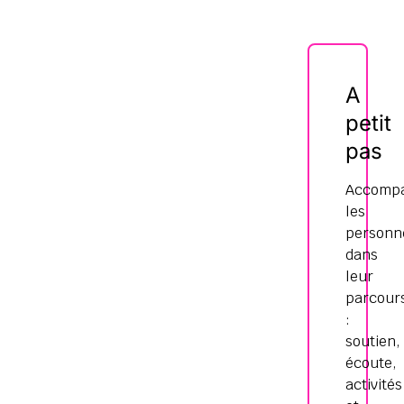
A
petit
pas
Accomp
les
personn
dans
leur
parcour
:
soutien,
écoute,
activités