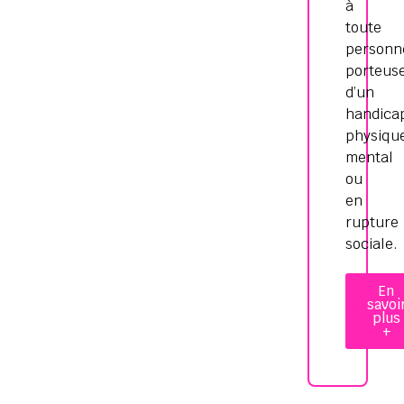
à
toute
personn
porteus
d’un
handica
physiqu
mental
ou
en
rupture
sociale.
En
savoi
plus
+