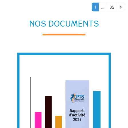
Olde
1
…
32
NOS DOCUMENTS